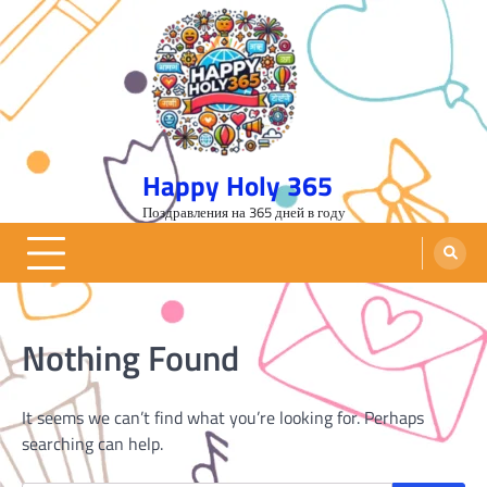
Skip
to
content
Happy Holy 365
Поздравления на 365 дней в году
Nothing Found
It seems we can’t find what you’re looking for. Perhaps
searching can help.