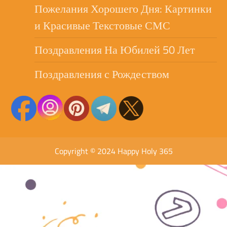
Пожелания Хорошего Дня: Картинки
и Красивые Текстовые СМС
Поздравления На Юбилей 50 Лет
Поздравления с Рождеством
Copyright © 2024 Happy Holy 365