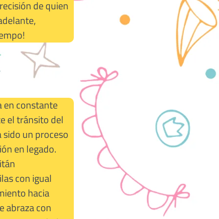
recisión de quien
adelante,
iempo!
a en constante
e el tránsito del
ha sido un proceso
ción en legado.
itán
las con igual
miento hacia
se abraza con