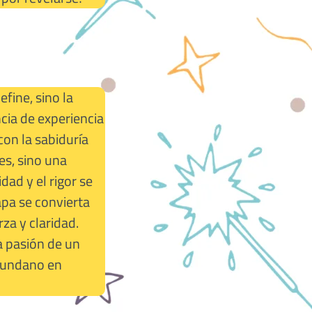
fine, sino la
cia de experiencia
 con la sabiduría
es, sino una
dad y el rigor se
apa se convierta
za y claridad.
a pasión de un
 mundano en