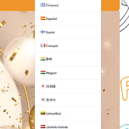
Ελληνικά
Español
Suomi
Français
हिन्दी
Magyar
日本語
한국어
Lietuviškai
Latviešu Valoda