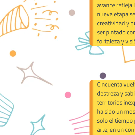
avance refleja 
nueva etapa se 
creatividad y q
ser pintado co
fortaleza y vi
Cincuenta vuelt
destreza y sab
territorios ine
ha sido un mosa
solo el tiempo
arte, en un con