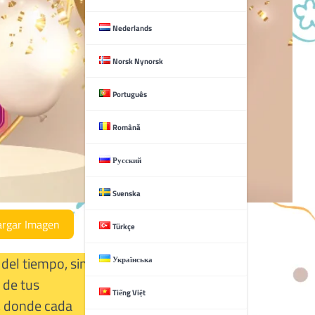
Nederlands
Norsk Nynorsk
Português
Română
Русский
Svenska
argar Imagen
Türkçe
 del tiempo, sino
Українська
 de tus
Tiếng Việt
e, donde cada