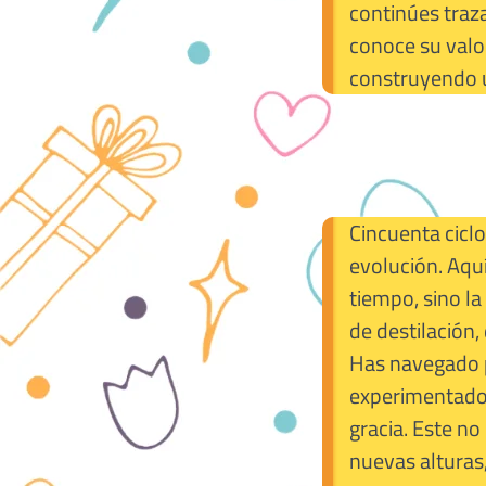
continúes traza
conoce su valor
construyendo u
Cincuenta cicl
evolución. Aquí
tiempo, sino la
de destilación,
Has navegado po
experimentado,
gracia. Este n
nuevas alturas