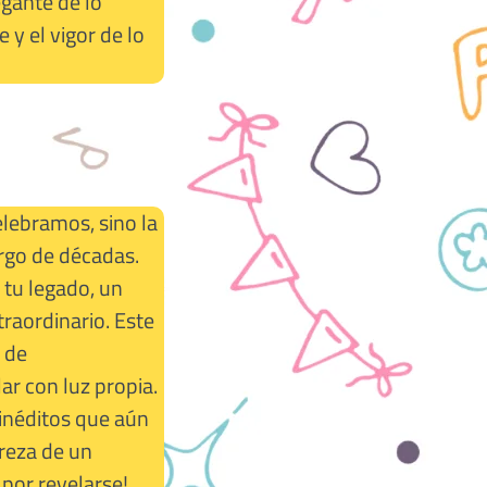
egante de lo
 y el vigor de lo
elebramos, sino la
argo de décadas.
 tu legado, un
raordinario. Este
 de
ar con luz propia.
inéditos que aún
treza de un
 por revelarse!