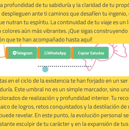
la profundidad de tu sabiduría y la claridad de tu prop
desplieguen ante ti caminos que desafíen tu ingenio, 
ue nutran tu espíritu. La continuidad de tu viaje es un
n colores aún más vibrantes. ¡Que sigas construyendo
sión que te han acompañado hasta aquí!
Telegram
Copiar Saludos
WhatsApp
***************************
as en el ciclo de la existencia te han forjado en un ser
iduría. Este umbral no es un simple marcador, sino un
xplorados de realización y profundidad interior. Tu reco
ico de logros, retos conquistados y la destilación de
 puede revelar. En este punto, la evolución personal s
stante esculpir de tu carácter y en la expansión de tus