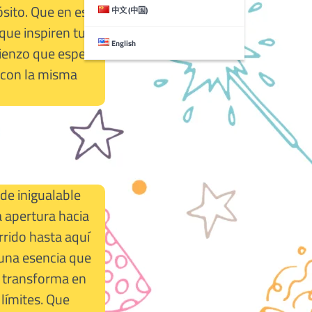
ósito. Que en esta
中文 (中国)
que inspiren tu
English
 lienzo que espera
 con la misma
 de inigualable
a apertura hacia
rrido hasta aquí
 una esencia que
e transforma en
 límites. Que