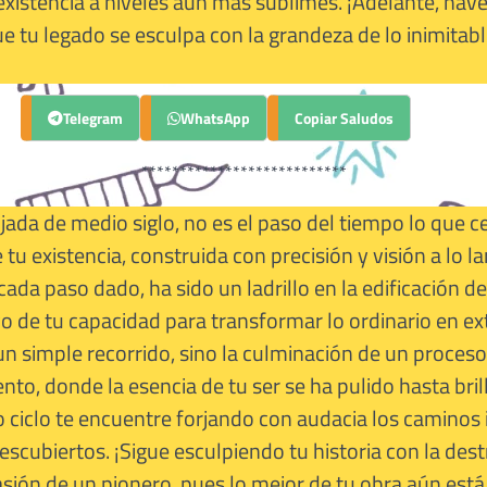
existencia a niveles aún más sublimes. ¡Adelante, nav
e tu legado se esculpa con la grandeza de lo inimitable
Telegram
Copiar Saludos
WhatsApp
***************************
jada de medio siglo, no es el paso del tiempo lo que c
 tu existencia, construida con precisión y visión a lo l
cada paso dado, ha sido un ladrillo en la edificación de
o de tu capacidad para transformar lo ordinario en ext
un simple recorrido, sino la culminación de un proceso
to, donde la esencia de tu ser se ha pulido hasta brill
 ciclo te encuentre forjando con audacia los caminos 
scubiertos. ¡Sigue esculpiendo tu historia con la des
sión de un pionero, pues lo mejor de tu obra aún está