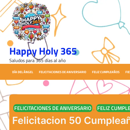
Skip
to
content
Happy Holy 365
Saludos para 365 días al año
DÍA DEL ÁNGEL
FELICITACIONES DE ANIVERSARIO
FELIZ CUMPLEAÑOS
FI
FELICITACIONES DE ANIVERSARIO
FELIZ CUMPL
,
Felicitacion 50 Cumplea