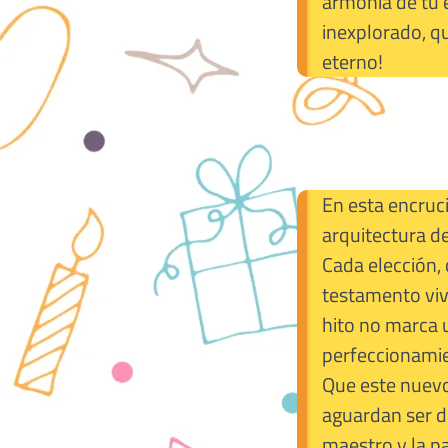
armonía de tu 
inexplorado, qu
eterno!
En esta encruci
arquitectura de
Cada elección, 
testamento viv
hito no marca 
perfeccionamien
Que este nuevo
aguardan ser de
maestro y la pa