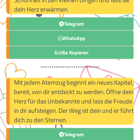
dein Herz erwärmen.
Telegram
WhatsApp
Grüße Kopieren
***************************
Mit jedem Atemzug beginnt ein neues Kapitel,
bereit, von dir entdeckt zu werden. Öffne dein
Herz für das Unbekannte und lass die Freude
in dir aufsteigen. Der Weg ist dein und er führt
dich zu den Sternen.
Telegram