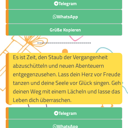
Telegram
WhatsApp
Grüße Kopieren
***************************
Es ist Zeit, den Staub der Vergangenheit
abzuschütteln und neuen Abenteuern
entgegenzusehen. Lass dein Herz vor Freude
tanzen und deine Seele vor Glück singen. Geh
deinen Weg mit einem Lächeln und lasse das
Leben dich überraschen.
Telegram
WhatsApp