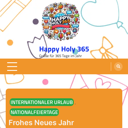
Skip
to
content
Happy Holy 365
Grüße für 365 Tage im Jahr
INTERNATIONALER URLAUB
,
NATIONALFEIERTAGE
Frohes Neues Jahr