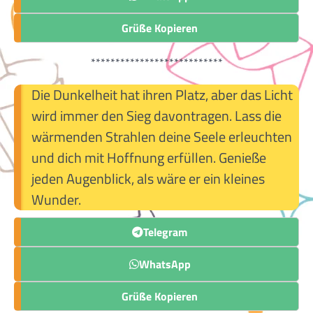
Grüße Kopieren
***************************
Die Dunkelheit hat ihren Platz, aber das Licht
wird immer den Sieg davontragen. Lass die
wärmenden Strahlen deine Seele erleuchten
und dich mit Hoffnung erfüllen. Genieße
jeden Augenblick, als wäre er ein kleines
Wunder.
Telegram
WhatsApp
Grüße Kopieren