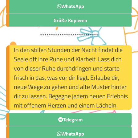
WhatsApp
Grüße Kopieren
***************************
In den stillen Stunden der Nacht findet die
Seele oft ihre Ruhe und Klarheit. Lass dich
von dieser Ruhe durchdringen und starte
frisch in das, was vor dir liegt. Erlaube dir,
neue Wege zu gehen und alte Muster hinter
dir zu lassen. Begegne jedem neuen Erlebnis
mit offenem Herzen und einem Lächeln.
Telegram
WhatsApp